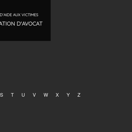
D'AIDE AUX VICTIMES
ATION D'AVOCAT
S
T
U
V
W
X
Y
Z