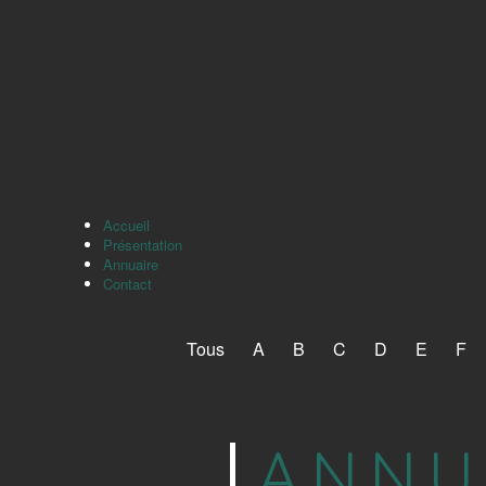
Accueil
Présentation
Annuaire
Contact
Tous
A
B
C
D
E
F
ANNU