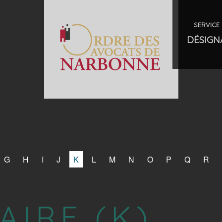
SERVICE 
DÉSIGN
G
H
I
J
K
L
M
N
O
P
Q
R
AIRE (K)