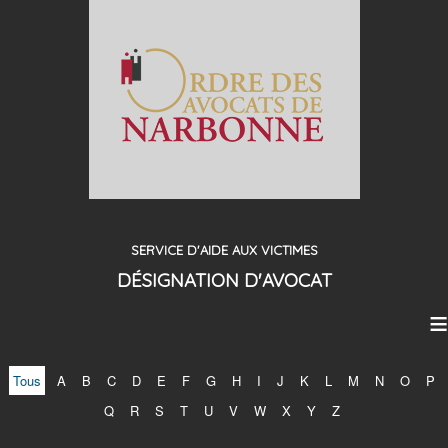
SERVICE D'AIDE AUX VICTIMES
DÉSIGNATION D'AVOCAT
≡
Tous
A
B
C
D
E
F
G
H
I
J
K
L
M
N
O
P
Q
R
S
T
U
V
W
X
Y
Z