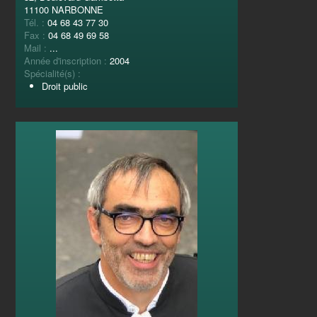
11100 NARBONNE
Tél. :
04 68 43 77 30
Fax :
04 68 49 69 58
Mail :
...
Année d'inscription :
2004
Spécialité(s) :
Droit public