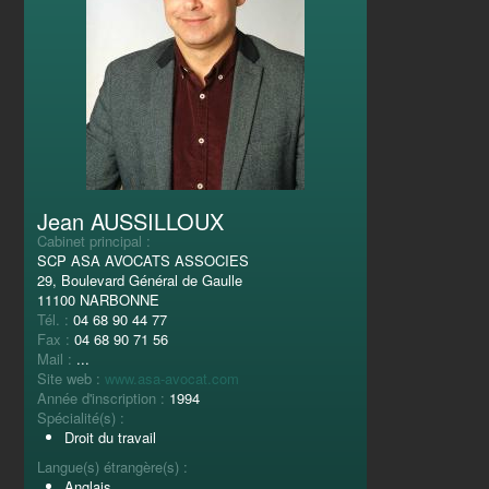
Jean AUSSILLOUX
Cabinet principal :
SCP ASA AVOCATS ASSOCIES
29, Boulevard Général de Gaulle
11100 NARBONNE
Tél. :
04 68 90 44 77
Fax :
04 68 90 71 56
Mail :
...
Site web :
www.asa-avocat.com
Année d'inscription :
1994
Spécialité(s) :
Droit du travail
Langue(s) étrangère(s) :
Anglais