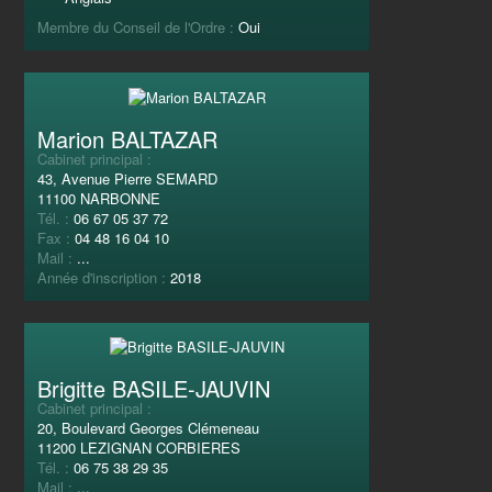
Membre du Conseil de l'Ordre :
Oui
Marion BALTAZAR
Cabinet principal :
43, Avenue Pierre SEMARD
11100 NARBONNE
Tél. :
06 67 05 37 72
Fax :
04 48 16 04 10
Mail :
...
Année d'inscription :
2018
Brigitte BASILE-JAUVIN
Cabinet principal :
20, Boulevard Georges Clémeneau
11200 LEZIGNAN CORBIERES
Tél. :
06 75 38 29 35
Mail :
...