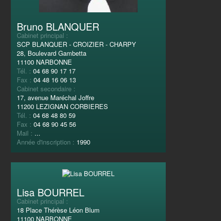
Bruno BLANQUER
Cabinet principal :
SCP BLANQUER - CROIZIER - CHARPY
28, Boulevard Gambetta
11100 NARBONNE
Tél. :
04 68 90 17 17
Fax :
04 48 16 06 13
Cabinet secondaire :
17, avenue Maréchal Joffre
11200 LEZIGNAN CORBIERES
Tél. :
04 68 48 80 59
Fax :
04 68 90 45 56
Mail :
...
Année d'inscription :
1990
Lisa BOURREL
Cabinet principal :
18 Place Thérèse Léon Blum
11100 NARBONNE