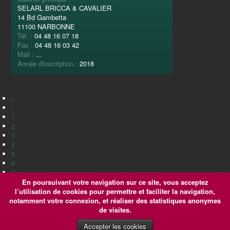
SELARL BRICCA & CAVALIER
14 Bd Gambetta
11100 NARBONNE
Tél. :
04 48 16 07 18
Fax :
04 48 16 03 42
Mail :
...
Année d'inscription :
2018
«
‹
1
2
3
4
5
6
7
8
En poursuivant votre navigation sur ce site, vous acceptez
9
l’utilisation de cookies pour permettre et faciliter la navigation,
10
notamment votre connexion, et réaliser des statistiques anonymes
›
de visites.
»
Accepter les cookies