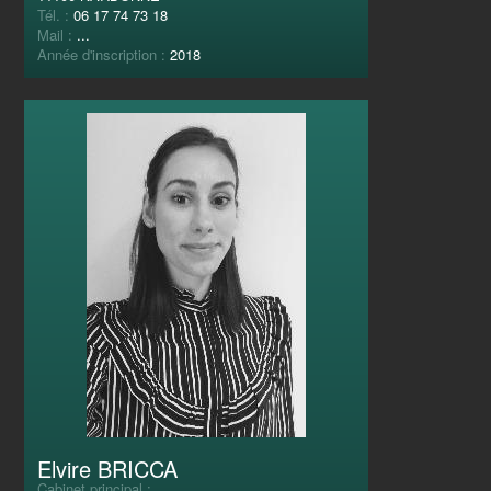
Tél. :
06 17 74 73 18
Mail :
...
Année d'inscription :
2018
Elvire BRICCA
Cabinet principal :