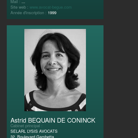
Mail :
...
Site web :
www.avocat-begue.com
Année d'inscription :
1999
Astrid BEQUAIN DE CONINCK
Cabinet principal :
SELARL LYSIS AVOCATS
32, Boulevard Gambetta