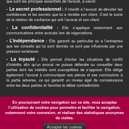
que sont les principes essentiels de l'avocat, à savoir
Le secret professionnel
•
:
Il interdit à l’avocat de dévoiler les
confidences et les secrets que lui a révélés son client. C’est le socle
de la relation de confiance qui unit l’avocat et son client.
La confidentialité
•
:
Elle s’applique notamment aux
communications entre avocats lors de négociations.
L’indépendance
•
:
Elle garantit au particulier ou à l’entreprise
que les conseils qui lui sont donnés ne sont pas influencés par une
pression extérieure.
La loyauté
•
:
Elle permet d’éviter les situations de conflit
d’intérêts afin qu’un avocat ne puisse défendre ou conseiller deux
parties dont les intérêts sont susceptibles de s’opposer. Elle oblige
également l’avocat à communiquer ses pièces et ses conclusions à
la partie adverse, ce qui garantit un niveau égal de connaissance
entre les deux parties et favorise le débat contradictoire.
Vous trouverez sur ce site la
liste des avocats
inscrits au
En poursuivant votre navigation sur ce site, vous acceptez
sein du barreau de Narbonne
l’utilisation de cookies pour permettre et faciliter la navigation,
ainsi que les liens utiles afin de
prendre directement
notamment votre connexion, et réaliser des statistiques anonymes
contact avec l'ordre
.
de visites.
Accepter les cookies